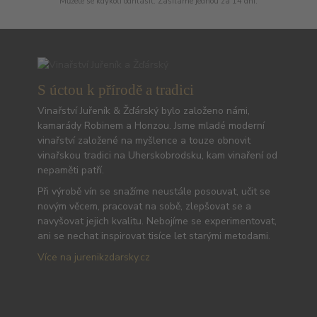
Můžete se kdykoli odhlásit. Zasíláme jednou za 14 dní.
S úctou k přírodě a tradici
Vinařství Juřeník & Žďárský bylo založeno námi,
kamarády Robinem a Honzou. Jsme mladé moderní
vinařství založené na myšlence a touze obnovit
vinařskou tradici na Uherskobrodsku, kam vinaření od
nepaměti patří.
Při výrobě vín se snažíme neustále posouvat, učit se
novým věcem, pracovat na sobě, zlepšovat se a
navyšovat jejich kvalitu. Nebojíme se experimentovat,
ani se nechat inspirovat tisíce let starými metodami.
Více na jurenikzdarsky.cz