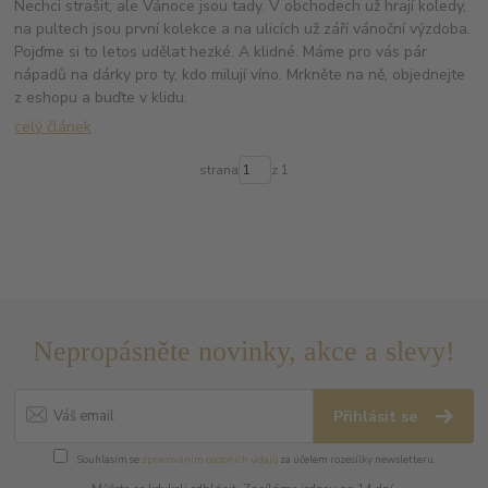
Nechci strašit, ale Vánoce jsou tady. V obchodech už hrají koledy,
na pultech jsou první kolekce a na ulicích už září vánoční výzdoba.
Pojďme si to letos udělat hezké. A klidné. Máme pro vás pár
nápadů na dárky pro ty, kdo milují víno. Mrkněte na ně, objednejte
z eshopu a buďte v klidu.
celý článek
strana
z 1
Nepropásněte novinky, akce a slevy!
Přihlásit se
Souhlasím se
zpracováním osobních údajů
za účelem rozesílky newsletteru.