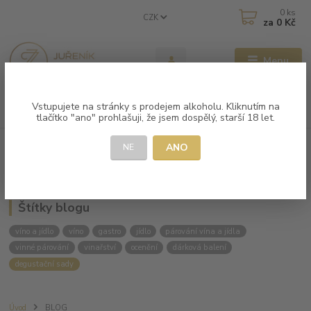
0
ks
CZK
za
0 Kč
Menu
Vstupujete na stránky s prodejem alkoholu. Kliknutím na
Hledat
tlačítko "ano" prohlašuji, že jsem dospělý, starší 18 let.
ANO
NE
Kategorie blogu
Štítky blogu
víno a jídlo
víno
gastro
jídlo
párování vína a jídla
vinné párování
vinařství
ocenění
dárková balení
degustační sady
Úvod
BLOG