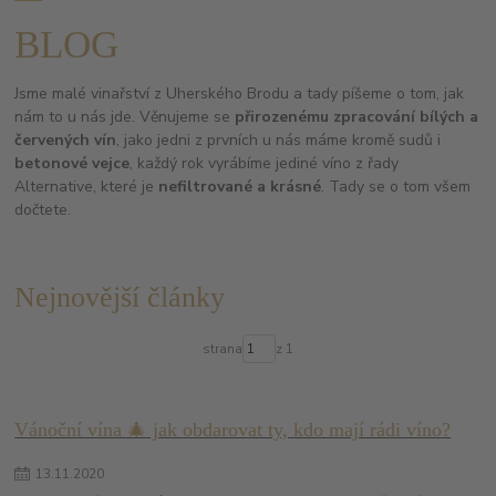
BLOG
Jsme malé vinařství z Uherského Brodu a tady píšeme o tom, jak
nám to u nás jde. Věnujeme se
přirozenému zpracování bílých a
červených vín
, jako jedni z prvních u nás máme kromě sudů i
betonové vejce
, každý rok vyrábíme jediné víno z řady
Alternative, které je
nefiltrované a krásné
. Tady se o tom všem
dočtete.
Nejnovější články
strana
z 1
Vánoční vína 🎄 jak obdarovat ty, kdo mají rádi víno?
13
.
11
.
2020