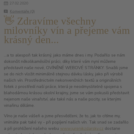
27
.
02
.
2020
Komentáře (0)
👋 Zdravíme všechny
milovníky vín a přejeme vám
krásný den...
…a to alespoň tak krásný, jako máme dnes i my. Podařilo se nám
dokončit několikaměsíční práci, díky které vám nyní můžeme
představit naše nové, OVÍNĚNÉ WEBOVÉ STRÁNKY. Snažili jsme
se do nich vložit minimálně stejnou dávku lásky, jako při výrobě
našich vín. Prostřednictvím nekonvenčních textů a originálních
fotek z prostředí naší práce, která je neodmyslitelně spojena s
blahodárnou krásou okolní krajiny, jsme se vám
pokusili představit
nejenom naše vinařství, ale také nás a naše pocity, se kterými
vinařinu děláme.
Víno je naše vášeň a jsme přesvědčeni, že to, jak to cítíme my,
vnímáte pak také vy - při popíjení našich vín. Tak snad se zadařilo
a při prohlížení našeho webu
www.jurenikzdarsky.cz
dostane