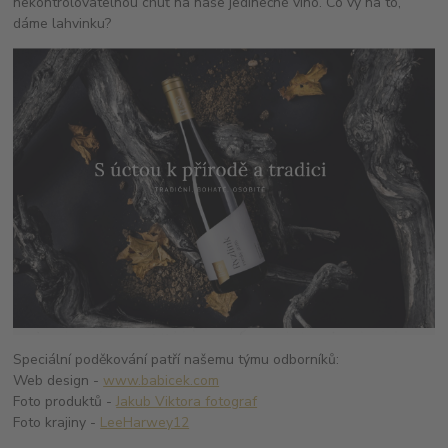
nekontrolovatelnou chuť na naše jedinečné víno. Co vy na to,
dáme lahvinku?
Speciální poděkování patří našemu týmu odborníků:
Web design -
www.babicek.com
Foto produktů -
Jakub Viktora fotograf
Foto krajiny -
LeeHarwey12