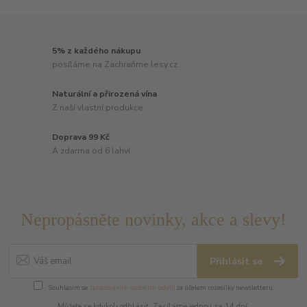
5% z každého nákupu
posíláme na Zachraňme lesy.cz
Naturální a přirozená vína
Z naší vlastní produkce
Doprava 99 Kč
A zdarma od 6 lahví
Nepropásněte novinky, akce a slevy!
Přihlásit se
Souhlasím se
zpracováním osobních údajů
za účelem rozesílky newsletteru.
Můžete se kdykoli odhlásit. Zasíláme jednou za 14 dní.