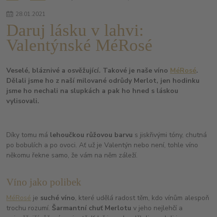
28
.
01
.
2021
Daruj lásku v lahvi:
Valentýnské MéRosé
Veselé, bláznivé a osvěžující. Takové je naše víno
MéRosé
.
Dělali jsme ho z naší milované odrůdy Merlot, jen hodinku
jsme ho nechali na slupkách a pak ho hned s láskou
vylisovali.
Díky tomu má
lehoučkou růžovou barvu
s jiskřivými tóny, chutná
po bobulích a po ovoci. Ať už je Valentýn nebo není, tohle víno
někomu řekne samo, že vám na něm záleží.
Víno jako polibek
MéRosé
je
suché víno
, které udělá radost těm, kdo vínům alespoň
trochu rozumí.
Šarmantní chuť Merlotu
v jeho nejlehčí a