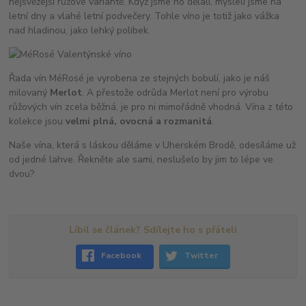
nejsvěžejší růžové variantě. Když jsme ho dělali, mysleli jsme na
letní dny a vlahé letní podvečery. Tohle víno je totiž jako vážka
nad hladinou, jako lehký polibek.
Řada vín MéRosé je vyrobena ze stejných bobulí, jako je náš
milovaný
Merlot
. A přestože odrůda Merlot není pro výrobu
růžových vín zcela běžná, je pro ni mimořádně vhodná. Vína z této
kolekce jsou
velmi plná, ovocná a rozmanitá
.
Naše vína, která s láskou děláme v Uherském Brodě, odesíláme už
od jedné lahve. Řekněte ale sami, neslušelo by jim to lépe ve
dvou?
Líbil se článek? Sdílejte ho s přáteli
Facebook
Twitter