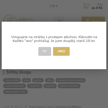
0
ks
CZK
za
0 Kč
Menu
Vstupujete na stránky s prodejem alkoholu. Kliknutím na
Hledat
tlačítko "ano" prohlašuji, že jsem dospělý, starší 18 let.
ANO
NE
Kategorie blogu
Štítky blogu
víno a jídlo
víno
gastro
jídlo
párování vína a jídla
vinné párování
vinařství
ocenění
dárková balení
degustační sady
Úvod
BLOG
Daruj lásku v lahvi: Valentýnské MéRosé